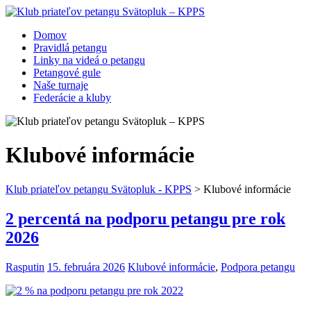
Domov
Pravidlá petangu
Linky na videá o petangu
Petangové gule
Naše turnaje
Federácie a kluby
Klubové informácie
Klub priateľov petangu Svätopluk - KPPS
>
Klubové informácie
2 percentá na podporu petangu pre rok
2026
Rasputin
15. februára 2026
Klubové informácie
,
Podpora petangu