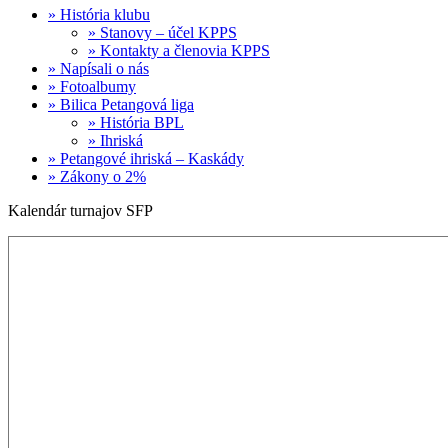
» História klubu
» Stanovy – účel KPPS
» Kontakty a členovia KPPS
» Napísali o nás
» Fotoalbumy
» Bilica Petangová liga
» História BPL
» Ihriská
» Petangové ihriská – Kaskády
» Zákony o 2%
Kalendár turnajov SFP