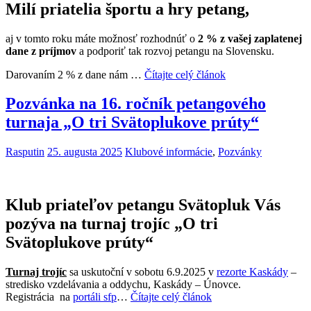
Milí priatelia športu a hry petang,
aj v tomto roku máte možnosť rozhodnúť o
2 % z vašej zaplatenej
dane z príjmov
a podporiť tak rozvoj petangu na Slovensku.
Darovaním 2 % z dane nám …
Čítajte celý článok
Pozvánka na 16. ročník petangového
turnaja „O tri Svätoplukove prúty“
Rasputin
25. augusta 2025
Klubové informácie
,
Pozvánky
Klub priateľov petangu Svätopluk Vás
pozýva na turnaj trojíc „O tri
Svätoplukove prúty“
Turnaj trojíc
sa uskutoční v sobotu 6.9.2025 v
rezorte Kaskády
–
stredisko vzdelávania a oddychu, Kaskády – Únovce.
Registrácia na
portáli sfp
…
Čítajte celý článok