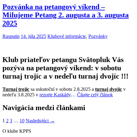
Pozvánka na petangový víkend –
Milujeme Petang 2. augusta a 3. augusta
2025
Rasputin
14. júla 2025
Klubové informácie
,
Pozvánky
Klub priateľov petangu Svätopluk Vás
pozýva na petangový víkend: v sobotu
turnaj trojíc a v nedeľu turnaj dvojíc !!!
Turnaj trojíc
sa uskutoční v sobotu 2.8.2025 a
turnaj dvojíc
v
nedeľu 3.8.2025 v
rezorte Kaskády
…
Čítajte celý článok
Navigácia medzi článkami
1
2
3
…
10
Nasledujúci →
O klube KPPS