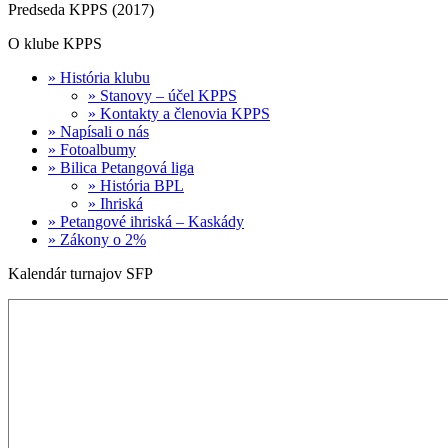
Predseda KPPS (2017)
O klube KPPS
» História klubu
» Stanovy – účel KPPS
» Kontakty a členovia KPPS
» Napísali o nás
» Fotoalbumy
» Bilica Petangová liga
» História BPL
» Ihriská
» Petangové ihriská – Kaskády
» Zákony o 2%
Kalendár turnajov SFP