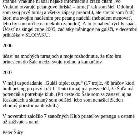
stránke Vrakune hľadal nejaké informácie a zrazu čítam „vo
Vrakuni otvárajú petangové ihriská – turnaj“ tak som šiel. Odohral
som svoj prvý turnaj a všetky zápasy prehral J, ale stretol som ľudí,
ktorí ma svojím nadšením pre petang nadchli (nebudem menovať,
lebo by som určite na niekoho zabudol). A tu to naberá rýchly spád.
Účasť na singel cupe 2005, začiatky tréningov na guláči, v decembri
prihláška v SLOPAKU.
2006
účasť na mnohých turnajoch a moje rozhodnutie, že túto hru
prinesiem do Šale medzi svoju rodinu a kamarátov.
2007
V máji usporiadanie „Guláš triplet cupu“ (17 trojíc, 48 hráčov ktorí
hrali petang po prvý krát J. Tento turnaj ma presvedčil, že Šaľa má
potenciál a potrebuje klub. (Pri ceste do Šale som sa zastavil aj na
Kaskádach a sklamaný som odišiel, lebo som nenašiel žiaden
vhodný priestor na ihriskáL)
V novembri založilo 7 statočných Klub priateľov petangu a ostatné
už zažívate s nami.
Peter Šúry