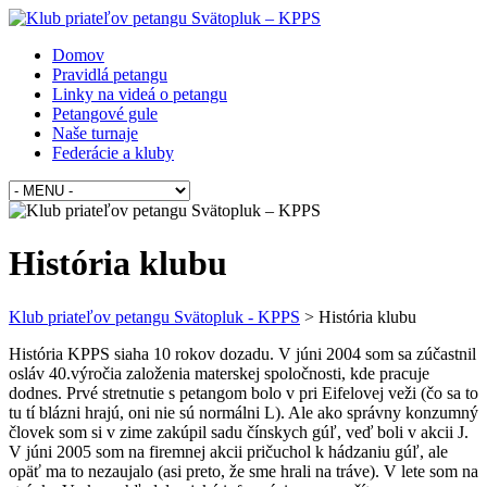
Domov
Pravidlá petangu
Linky na videá o petangu
Petangové gule
Naše turnaje
Federácie a kluby
História klubu
Klub priateľov petangu Svätopluk - KPPS
>
História klubu
História KPPS siaha 10 rokov dozadu. V júni 2004 som sa zúčastnil
osláv 40.výročia založenia materskej spoločnosti, kde pracuje
dodnes. Prvé stretnutie s petangom bolo v pri Eifelovej veži (čo sa to
tu tí blázni hrajú, oni nie sú normálni L). Ale ako správny konzumný
človek som si v zime zakúpil sadu čínskych gúľ, veď boli v akcii J.
V júni 2005 som na firemnej akcii pričuchol k hádzaniu gúľ, ale
opäť ma to nezaujalo (asi preto, že sme hrali na tráve). V lete som na