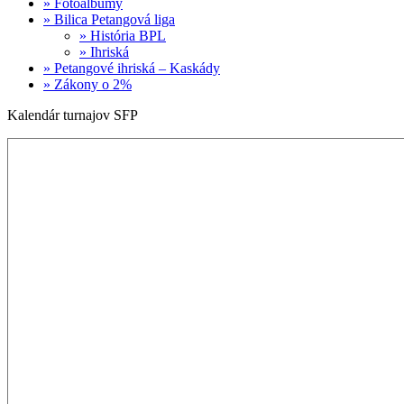
» Fotoalbumy
» Bilica Petangová liga
» História BPL
» Ihriská
» Petangové ihriská – Kaskády
» Zákony o 2%
Kalendár turnajov SFP