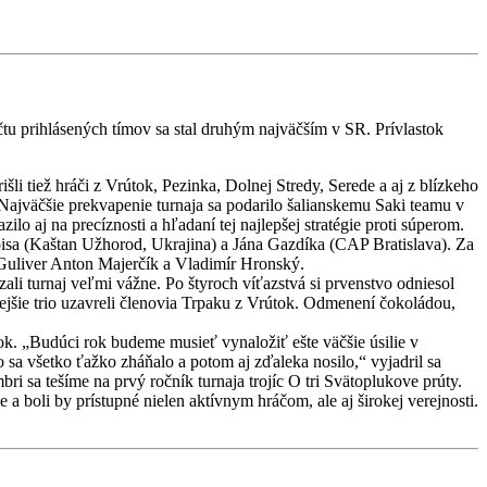
tu prihlásených tímov sa stal druhým najväčším v SR. Prívlastok
li tiež hráči z Vrútok, Pezinka, Dolnej Stredy, Serede a aj z blízkeho
ajväčšie prekvapenie turnaja sa podarilo šalianskemu Saki teamu v
ilo aj na precíznosti a hľadaní tej najlepšej stratégie proti súperom.
oisa (Kaštan Užhorod, Ukrajina) a Jána Gazdíka (CAP Bratislava). Za
bu Guliver Anton Majerčík a Vladimír Hronský.
ali turnaj veľmi vážne. Po štyroch víťazstvá si prvenstvo odniesol
šie trio uzavreli členovia Trpaku z Vrútok. Odmenení čokoládou,
ok. „Budúci rok budeme musieť vynaložiť ešte väčšie úsilie v
o sa všetko ťažko zháňalo a potom aj zďaleka nosilo,“ vyjadril sa
ri sa tešíme na prvý ročník turnaja trojíc O tri Svätoplukove prúty.
a boli by prístupné nielen aktívnym hráčom, ale aj širokej verejnosti.