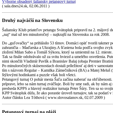
Výborne obsadený šaliansky petangový turnaj
( sala.dnes24.sk, 02.06.2011 )
Druhý najväčší na Slovensku
Šaliansky Klub priateľov petangu Svätopluk pripravil na 2. májový d
„naj“ mal už ten minuloročný – najkrajší na Slovensku za rok 2008.
Do „guľovačky“ sa prihlásilo 53 tímov. Domáci opäť tvorili takmer pol
zahraničia – Maďarska a Ukrajiny.A šťastena bola podľa svojho zvyk
zložení Milan Sabo a Tomáš Sýkora, ktorý sa umiestnil na 12. mieste. Pr
Tak sa finále odohrávalo už za svitu hviezd a umelého osvetlenia. P
nimi skončili Vladimír Pavlík a Branislav Balaj (obaja Premier Bratis
Po minuloročných skúsenostiach dostali príležitosť aj deti v samostat
tím s názvom Regular – Kamilka Zámečníková (BA) a Matej Meluš (SA
štýlovými hodinkami a puzzle však boli všetci.
Petangový turnaj O pohár mesta Šaľa začína naberať na obľúbenosti. T
príprave, lebo sa nám turnaj zväčšuje. Boli by sme radi, ak by nám aj
predseda KPPS a hlavný realizátor turnaja Peter Šúry. Ten sa so svojim
KPP Svätopluk dúfa, že ako porastie úroveň turnajov, tak sa podarí v 
Autor článku Lea Tóthová ( www.slovosalanov.sk, 02.07.2009 )
Petangový turnaj na pláži