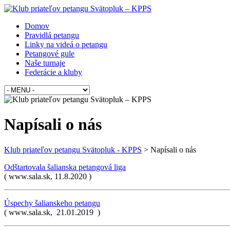
Domov
Pravidlá petangu
Linky na videá o petangu
Petangové gule
Naše turnaje
Federácie a kluby
Napísali o nás
Klub priateľov petangu Svätopluk - KPPS
>
Napísali o nás
Odštartovala šalianska petangová liga
( www.sala.sk, 11.8.2020 )
Úspechy šalianskeho petangu
( www.sala.sk, 21.01.2019 )