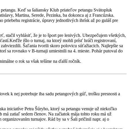
ri petangu. Keď sa šaliansky Klub priateľov petangu Svätopluk
atislavy, Martina, Serede, Pezinka, ba dokonca aj z Francúzska.
o priebehu registrácie, úpravy jednotlivých ihrísk až po guláš pre
ť, stačil vyhlásiť, že je to šport pre lenivých. Ubezpečujem všetkých,
ťastí.Keďže išlo o turnaj, na ktorý mohli prísť hráči registrovaní,
zahviezdili. Šaľania tvorili skoro polovicu súťažiacich. Najlepšie sa
torí sa rovnako v B-turnaji umiestnili na 4. mieste. Pohár putoval do
imálne o rok sa však tešíme na ďalší ročník.
ovek k nej potrebuje iba sadu petangových gúľ, trošku presnosti a
aka iniciatíve Petra Šúryho, ktorý sa petangu venuje už niekoľko
 má zatiaľ sedem členov. Na začiatok mája tohto roku má už
 organizovaním turnajov. Rád by sa v Šali pričinil napr. aj o