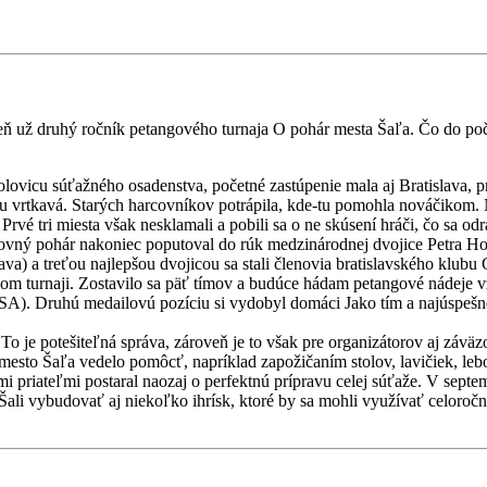
eň už druhý ročník petangového turnaja O pohár mesta Šaľa. Čo do poč
ovicu súťažného osadenstva, početné zastúpenie mala aj Bratislava, priš
u vrtkavá. Starých harcovníkov potrápila, kde-tu pomohla nováčikom. N
vé tri miesta však nesklamali a pobili sa o ne skúsení hráči, čo sa odraz
utovný pohár nakoniec poputoval do rúk medzinárodnej dvojice Petra H
lava) a treťou najlepšou dvojicou sa stali členovia bratislavského klu
nom turnaji. Zostavilo sa päť tímov a budúce hádam petangové nádeje vz
). Druhú medailovú pozíciu si vydobyl domáci Jako tím a najúspešnej
o je potešiteľná správa, zároveň je to však pre organizátorov aj záväz
 mesto Šaľa vedelo pomôcť, napríklad zapožičaním stolov, lavičiek, leb
i priateľmi postaral naozaj o perfektnú prípravu celej súťaže. V septemb
Šali vybudovať aj niekoľko ihrísk, ktoré by sa mohli využívať celoročne 