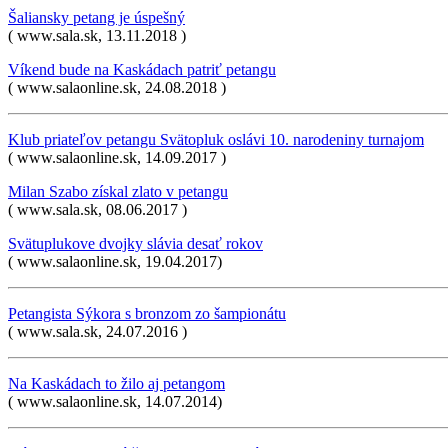
Šaliansky petang je úspešný
( www.sala.sk, 13.11.2018 )
Víkend bude na Kaskádach patriť petangu
( www.salaonline.sk, 24.08.2018 )
Klub priateľov petangu Svätopluk oslávi 10. narodeniny turnajom
( www.salaonline.sk, 14.09.2017 )
Milan Szabo získal zlato v petangu
( www.sala.sk, 08.06.2017 )
Svätuplukove dvojky slávia desať rokov
( www.salaonline.sk, 19.04.2017)
Petangista Sýkora s bronzom zo šampionátu
( www.sala.sk, 24.07.2016 )
Na Kaskádach to žilo aj petangom
( www.salaonline.sk, 14.07.2014)