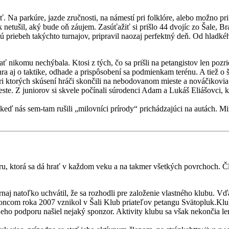
. Na parkúre, jazde zručnosti, na námestí pri folklóre, alebo možno p
netušil, aký bude oň záujem. Zasúťažiť si prišlo 44 dvojíc zo Šale, Br
ú priebeh takýchto turnajov, pripravil naozaj perfektný deň. Od hladkéh
 nikomu nechýbala. Ktosi z tých, čo sa prišli na petangistov len pozrie
 hra aj o taktike, odhade a prispôsobení sa podmienkam terénu. A tiež o š
 pri ktorých skúsení hráči skončili na nebodovanom mieste a nováčikovia 
ieste. Z juniorov si skvele počínali súrodenci Adam a Lukáš Eliášovci, k
eď nás sem-tam rušili „milovníci prírody“ prichádzajúci na autách. Min
ru, ktorá sa dá hrať v každom veku a na takmer všetkých povrchoch. Čl
naj natoľko uchvátil, že sa rozhodli pre založenie vlastného klubu. Vď
oncom roka 2007 vznikol v Šali Klub priateľov petangu Svätopluk.Klub
 jeho podporu našiel nejaký sponzor. Aktivity klubu sa však nekončia len