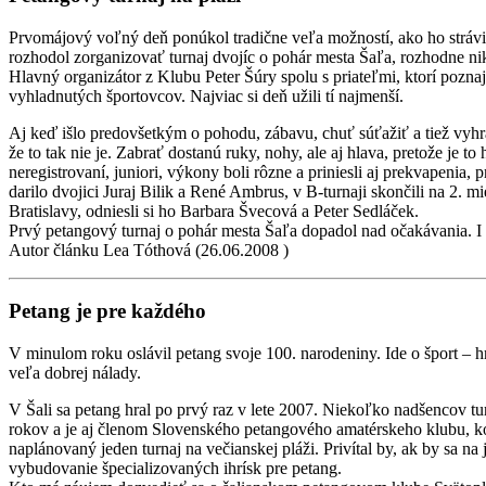
Prvomájový voľný deň ponúkol tradične veľa možností, ako ho stráviť
rozhodol zorganizovať turnaj dvojíc o pohár mesta Šaľa, rozhodne nik 
Hlavný organizátor z Klubu Peter Šúry spolu s priateľmi, ktorí poznaj
vyhladnutých športovcov. Najviac si deň užili tí najmenší.
Aj keď išlo predovšetkým o pohodu, zábavu, chuť súťažiť a tiež vyhrať
že to tak nie je. Zabrať dostanú ruky, nohy, ale aj hlava, pretože je to
neregistrovaní, juniori, výkony boli rôzne a priniesli aj prekvapenia,
darilo dvojici Juraj Bilik a René Ambrus, v B-turnaji skončili na 2. m
Bratislavy, odniesli si ho Barbara Švecová a Peter Sedláček.
Prvý petangový turnaj o pohár mesta Šaľa dopadol nad očakávania. I k
Autor článku Lea Tóthová (26.06.2008 )
Petang je pre každého
V minulom roku oslávil petang svoje 100. narodeniny. Ide o šport – h
veľa dobrej nálady.
V Šali sa petang hral po prvý raz v lete 2007. Niekoľko nadšencov tur
rokov a je aj členom Slovenského petangového amatérskeho klubu, k
naplánovaný jeden turnaj na večianskej pláži. Privítal by, ak by sa na
vybudovanie špecializovaných ihrísk pre petang.