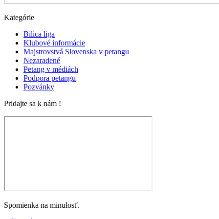
Kategórie
Bilica liga
Klubové informácie
Majstrovstvá Slovenska v petangu
Nezaradené
Petang v médiách
Podpora petangu
Pozvánky
Pridajte sa k nám !
Spomienka na minulosť.