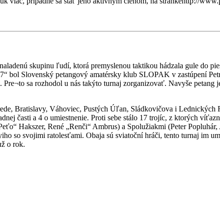
 viac, prípadne sa stať jeho aktívnym členom, na stránkehttp://www.pe
 naladenú skupinu ľudí, ktorá premyslenou taktikou hádzala gule do pies
007“ bol Slovenský petangový amatérsky klub SLOPAK v zastúpení Petra 
. Pre¬to sa rozhodol u nás takýto turnaj zorganizovať. Navyše petang 
 Serede, Bratislavy, Váhoviec, Pustých Úľan, Sládkovičova i Lednických
nej časti a 4 o umiestnenie. Proti sebe stálo 17 trojíc, z ktorých ví
eťo“ Hakszer, René „Renči“ Ambrus) a Spolužiakmi (Peter Popluhár, 
iho so svojimi ratolesťami. Obaja sú sviatoční hráči, tento turnaj im um
ž o rok.