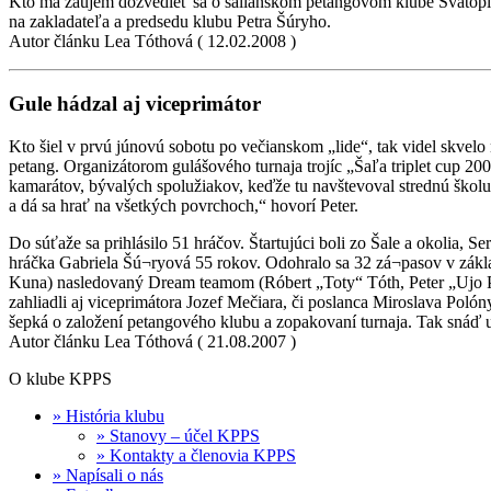
Kto má záujem dozvedieť sa o šalianskom petangovom klube Svätopluk
na zakladateľa a predsedu klubu Petra Šúryho.
Autor článku Lea Tóthová ( 12.02.2008 )
Gule hádzal aj viceprimátor
Kto šiel v prvú júnovú sobotu po večianskom „lide“, tak videl skvelo
petang. Organizátorom gulášového turnaja trojíc „Šaľa triplet cup 2
kamarátov, bývalých spolužiakov, keďže tu navštevoval strednú školu
a dá sa hrať na všetkých povrchoch,“ hovorí Peter.
Do súťaže sa prihlásilo 51 hráčov. Štartujúci boli zo Šale a okolia,
hráčka Gabriela Šú¬ryová 55 rokov. Odohralo sa 32 zá¬pasov v základ
Kuna) nasledovaný Dream teamom (Róbert „Toty“ Tóth, Peter „Ujo P
zahliadli aj viceprimátora Jozef Mečiara, či poslanca Miroslava Polóny
šepká o založení petangového klubu a zopakovaní turnaja. Tak snáď u
Autor článku Lea Tóthová ( 21.08.2007 )
O klube KPPS
» História klubu
» Stanovy – účel KPPS
» Kontakty a členovia KPPS
» Napísali o nás