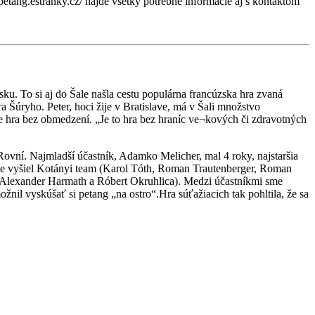
tang.estranky.cz/ nájde všetky potrebné informácie aj s kontaktom
ku. To si aj do Šale našla cestu populárna francúzska hra zvaná
Šúryho. Peter, hoci žije v Bratislave, má v Šali množstvo
je hra bez obmedzení. „Je to hra bez hraníc ve¬kových či zdravotných
 Rovní. Najmladší účastník, Adamko Melicher, mal 4 roky, najstaršia
ťazne vyšiel Kotányi team (Karol Tóth, Roman Trautenberger, Roman
Alexander Harmath a Róbert Okruhlica). Medzi účastníkmi sme
ožnil vyskúšať si petang „na ostro“.Hra súťažiacich tak pohltila, že sa