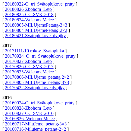
[
20180922-O_tri_Svätoplukove_prúty
]
[
20180826-Zbohom_Leto
]
[
20180825-CC-SVK-2018
]
[
20180824-WelcomeMelee
]
[
20180805-MILUjemePetang-3×3
]
[
20180804-MILUjemePetang-2×2
]
[
20180421-Svatoplukove_dvojky
]
2017
[
20171111-10.rokov_Svatopluka
]
[
20170924_O_tri_Svatoplukove_pruty
]
[
20170827-Zbohom_Leto
]
[
20170826-CC-SVK-2017
]
[
20170825-WelcomeMelee
]
[
20170806-MILUjeme_petang 2×2
]
[
20170805-MILUjeme_petang 3×3
]
[
20170422-Svatoplukove dvojky
]
2016
[
20160924-O_tri_Svätoplukove_prúty
]
[
20160828-Zbohom_Leto
]
[
20160827-CC-SVK-2016
]
[
20160826_WelcomeMelee
]
[
20160717-MiluJeme_petang-3×3
]
[
20160716-Milujeme_petang-2×2
]