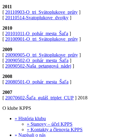
2011
[
20110903-O_tri_Svätoplukove_prúty
]
[
20110514-Svatoplukove_dvojky
]
2010
[
20101011-O_pohár_mesta_Šaľa
]
[
20100901-O_tri_Svätoplukove_prúty
]
2009
[
20090905-O_tri_Svätoplukove_prúty
]
[
20090502-O_pohár_mesta_Šaľa
]
[
20090502-Naša_petangová_nádej
]
2008
[
20080501-O_pohár_mesta_Šaľa
]
2007
[
20070602-Šaľa_guláš_triplet_CUP
]
2018
O klube KPPS
» História klubu
» Stanovy – účel KPPS
» Kontakty a členovia KPPS
» Napísali o nás