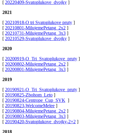
[
20220409-Svatoplukove_dvojky
]
2021
[
20210918-O tri Svatoplukove pruty
]
[
20210801-MilujemePetang_2x2
]
[
20210731-MilujemePetang_3x3
]
[
20210529-Svatoplukove_dvojky
]
2020
[
20200919-O_Tri_Svatoplukove_pruty
]
[
20200802-MilujemePetang_2x2
]
[
20200801-MilujemePetang_3x3
]
2019
[
20190921-O_Tri_Svatoplukove_pruty
]
[
20190825-Zbohom_Leto
]
[
20190824-Centrope_Cup_SVK
]
[
20190823-WelcomeMelee
]
[
20190804-MilujemePetang_2x2
]
[
20190803-MilujemePetang_3x3
]
[
20190420-Svatoplukove_dvojky-2×2
]
2018