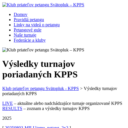
Domov
Pravidlá petangu
Linky na videá o petangu
Petangové gule
Naše turnaje
Federácie a kluby
Výsledky turnajov
poriadaných KPPS
Klub priateľov petangu Svätopluk - KPPS
>
Výsledky turnajov
poriadaných KPPS
LIVE
– aktuálne alebo nadchádzajúce turnaje organizované KPPS
RESULTS
– zoznam a výsledky turnajov KPPS
2025
[
20250803-MILUjeme_petang_2x2
]