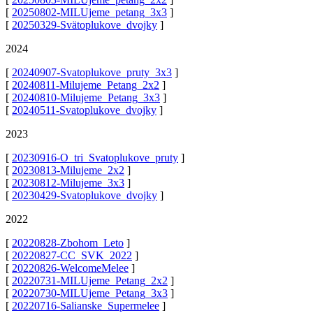
[
20250802-MILUjeme_petang_3x3
]
[
20250329-Svätoplukove_dvojky
]
2024
[
20240907-Svatoplukove_pruty_3x3
]
[
20240811-Milujeme_Petang_2x2
]
[
20240810-Milujeme_Petang_3x3
]
[
20240511-Svatoplukove_dvojky
]
2023
[
20230916-O_tri_Svatoplukove_pruty
]
[
20230813-Milujeme_2x2
]
[
20230812-Milujeme_3x3
]
[
20230429-Svatoplukove_dvojky
]
2022
[
20220828-Zbohom_Leto
]
[
20220827-CC_SVK_2022
]
[
20220826-WelcomeMelee
]
[
20220731-MILUjeme_Petang_2x2
]
[
20220730-MILUjeme_Petang_3x3
]
[
20220716-Salianske_Supermelee
]