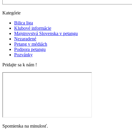
Kategórie
Bilica liga
Klubové informácie
Majstrovstvá Slovenska v petangu
Nezaradené
Petang v médiách
Podpora petangu
Pozvánky
Pridajte sa k nám !
Spomienka na minulosť.