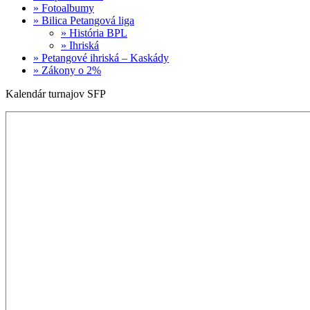
» Fotoalbumy
» Bilica Petangová liga
» História BPL
» Ihriská
» Petangové ihriská – Kaskády
» Zákony o 2%
Kalendár turnajov SFP