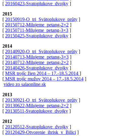
[
20160423-Svatoplukove_dvojky
]
2015
[
20150919-O_tri_Svätoplukove_prúty
]
[
20150712-Milujeme_petang-2×2
]
[
20150711-Milujeme_petang-3×3
]
[
20150425-Svatoplukove_dvojky
]
2014
[
20140920-O_tri_Svätoplukove_prúty
]
[
20140713-Milujeme_petang-3×3
]
[
20140712-Milujeme_petang-2×2
]
[
20140426-Svatoplukove_dvojky
]
[
MSR trojíc žien 2014 – 17.-18.5.2014
]
[
MSR trojíc mužov 2014 –
17.-18.5.2014
]
video zo salaonline.sk
2013
[
20130921-O_tri_Svätoplukove_prúty
]
[
20130622-Milujeme_petang-2×2
]
[
20130511-Svatoplukove_dvojky
]
2012
[
20120512-Svatoplukove_dvojky
]
[
20120429-Otvorenie_ihrisk_v_Bilici
]