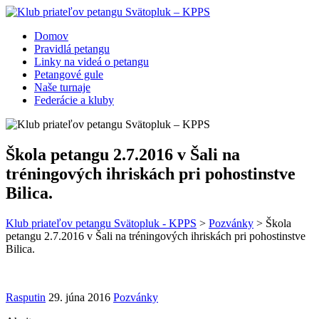
Domov
Pravidlá petangu
Linky na videá o petangu
Petangové gule
Naše turnaje
Federácie a kluby
Škola petangu 2.7.2016 v Šali na
tréningových ihriskách pri pohostinstve
Bilica.
Klub priateľov petangu Svätopluk - KPPS
>
Pozvánky
>
Škola
petangu 2.7.2016 v Šali na tréningových ihriskách pri pohostinstve
Bilica.
Rasputin
29. júna 2016
Pozvánky