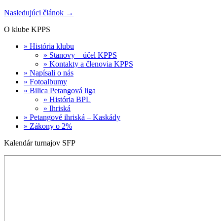
Nasledujúci článok →
O klube KPPS
» História klubu
» Stanovy – účel KPPS
» Kontakty a členovia KPPS
» Napísali o nás
» Fotoalbumy
» Bilica Petangová liga
» História BPL
» Ihriská
» Petangové ihriská – Kaskády
» Zákony o 2%
Kalendár turnajov SFP