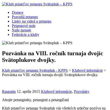
Domov
Pravidlá petangu
Linky na videá o petangu
Petangové gule
Naše turnaje
Federácie a kluby
Pozvánka na VIII. ročník turnaja dvojíc
Svätoplukove dvojky.
Klub priateľov petangu Svätopluk - KPPS
>
Klubové informácie
>
Pozvánka na VIII. ročník turnaja dvojíc Svätoplukove dvojky.
Rasputin
12. apríla 2015
Klubové informácie
,
Pozvánky
Ahojte petangistky, petangisti a petangíčatá
Klub priateľov petangu Svätopluk vás všetkých srdečne pozýva na