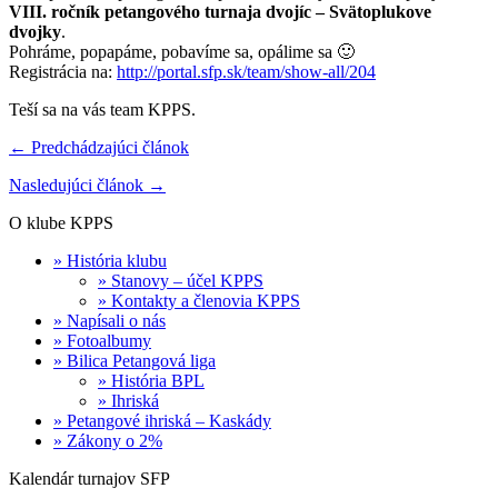
VIII. ročník petangového turnaja dvojíc – Svätoplukove
dvojky
.
Pohráme, popapáme, pobavíme sa, opálime sa 🙂
Registrácia na:
http://portal.sfp.sk/team/show-all/204
Teší sa na vás team KPPS.
← Predchádzajúci článok
Nasledujúci článok →
O klube KPPS
» História klubu
» Stanovy – účel KPPS
» Kontakty a členovia KPPS
» Napísali o nás
» Fotoalbumy
» Bilica Petangová liga
» História BPL
» Ihriská
» Petangové ihriská – Kaskády
» Zákony o 2%
Kalendár turnajov SFP