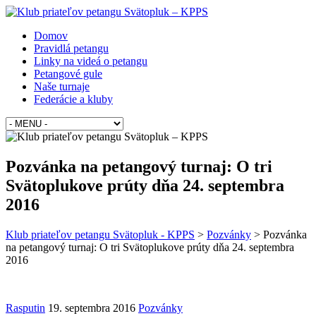
Domov
Pravidlá petangu
Linky na videá o petangu
Petangové gule
Naše turnaje
Federácie a kluby
Pozvánka na petangový turnaj: O tri
Svätoplukove prúty dňa 24. septembra
2016
Klub priateľov petangu Svätopluk - KPPS
>
Pozvánky
>
Pozvánka
na petangový turnaj: O tri Svätoplukove prúty dňa 24. septembra
2016
Rasputin
19. septembra 2016
Pozvánky