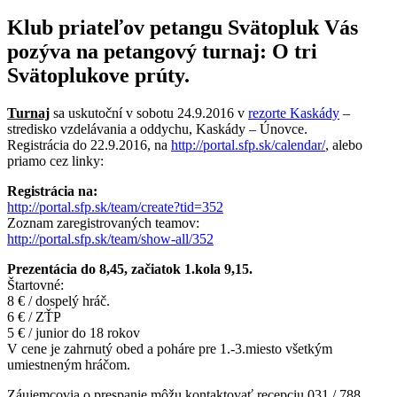
Klub priateľov petangu Svätopluk Vás
pozýva na petangový turnaj: O tri
Svätoplukove prúty.
Turnaj
sa uskutoční v sobotu 24.9.2016 v
rezorte Kaskády
–
stredisko vzdelávania a oddychu, Kaskády – Únovce.
Registrácia do 22.9.2016, na
http://portal.sfp.sk/calendar/
, alebo
priamo cez linky:
Registrácia na:
http://portal.sfp.sk/team/create?tid=352
Zoznam zaregistrovaných teamov:
http://portal.sfp.sk/team/show-all/352
Prezentácia do 8,45, začiatok 1.kola 9,15.
Štartovné:
8 € / dospelý hráč.
6 € / ZŤP
5 € / junior do 18 rokov
V cene je zahrnutý obed a poháre pre 1.-3.miesto všetkým
umiestneným hráčom.
Záujemcovia o prespanie môžu kontaktovať recepciu 031 / 788