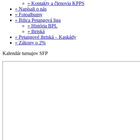
» Kontakty a členovia KPPS
» Napísali o nás
» Fotoalbumy
» Bilica Petangová liga
» História BPL
» Ihriská
» Petangové ihriská – Kaskády
» Zákony o 2%
Kalendár turnajov SFP