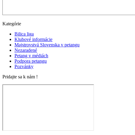
Kategórie
Bilica liga
Klubové informácie
Majstrovstvá Slovenska v petangu
Nezaradené
Petang v médiách
Podpora petangu
Pozvánky
Pridajte sa k nám !