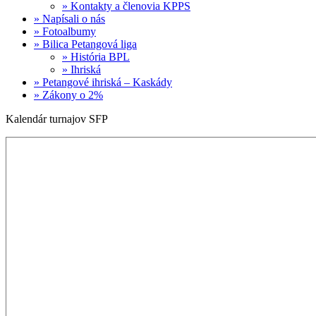
» Kontakty a členovia KPPS
» Napísali o nás
» Fotoalbumy
» Bilica Petangová liga
» História BPL
» Ihriská
» Petangové ihriská – Kaskády
» Zákony o 2%
Kalendár turnajov SFP