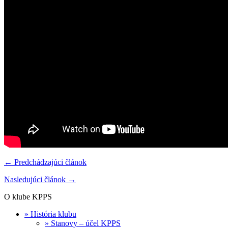
← Predchádzajúci článok
Nasledujúci článok →
O klube KPPS
» História klubu
» Stanovy – účel KPPS