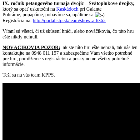
IX. ročník petangového turnaja dvojíc – Svätoplukove dvojky,
ktorý sa opäť uskutoční na
Kaskádoch
pri Galante
Pohráme, popapáme, pobavíme sa, opálime sa
Registrácia na:
http://portal.sfp.sk/team/show-all/362
Vítaní sú všetci, či už skúsení hráči, alebo nováčikovia, čo túto hru
ešte nikdy nehrali.
NOVÁČIKOVIA POZOR:
ak ste túto hru ešte nehrali, tak nás len
kontaktujte na 0948 011 157 a zabezpečíme Vám všetko potrebné
pre hru, pomôžeme s registráciou a poskytneme všetky potrebné
informácie.
Teší sa na vás team KPPS.