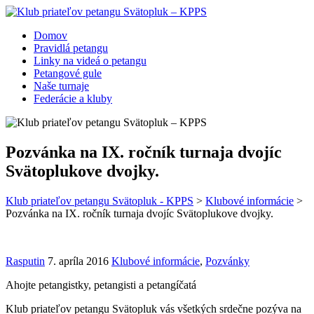
Domov
Pravidlá petangu
Linky na videá o petangu
Petangové gule
Naše turnaje
Federácie a kluby
Pozvánka na IX. ročník turnaja dvojíc
Svätoplukove dvojky.
Klub priateľov petangu Svätopluk - KPPS
>
Klubové informácie
>
Pozvánka na IX. ročník turnaja dvojíc Svätoplukove dvojky.
Rasputin
7. apríla 2016
Klubové informácie
,
Pozvánky
Ahojte petangistky, petangisti a petangíčatá
Klub priateľov petangu Svätopluk vás všetkých srdečne pozýva na