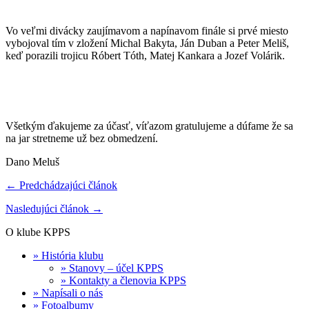
Vo veľmi divácky zaujímavom a napínavom finále si prvé miesto
vybojoval tím v zložení Michal Bakyta, Ján Duban a Peter Meliš,
keď porazili trojicu Róbert Tóth, Matej Kankara a Jozef Volárik.
Všetkým ďakujeme za účasť, víťazom gratulujeme a dúfame že sa
na jar stretneme už bez obmedzení.
Dano Meluš
← Predchádzajúci článok
Nasledujúci článok →
O klube KPPS
» História klubu
» Stanovy – účel KPPS
» Kontakty a členovia KPPS
» Napísali o nás
» Fotoalbumy