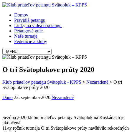
Domov
Pravidlá petangu
Linky na videá o petangu
Petangové gule
Naše turnaje
Federácie a kluby
O tri Svätoplukove prúty 2020
Klub priateľov petangu Svätopluk - KPPS
>
Nezaradené
>
O tri
Svätoplukove prúty 2020
Dano
22. septembra 2020
Nezaradené
Sezóna 2020 klubu priateľov petangy Svätopluk na Kaskádach je
ukončená.
11-ty ročník tutrnaja O tri Svätoplukove prúty navštívilo rekordných