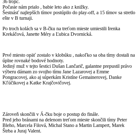
36 trojíc.
Počasie nám prialo , babie leto ako z knižky.
Šestnásť najlepších tímov postúpilo do play-off, a 15 tímov sa stretlo
ešte v B turnaji.
Po troch kolách sa v B-čku na treťom mieste umiestili Irenka
Krekáčová, Janette Méry a Ľubica Dvornická.
Prvé miesto opäť zostalo v klobúku , nakoľko sa oba tímy dostali na
úplne rovnaké bodové hodnoty.
Jediný muž v tejto šestici Dušan Lančarič, galantne prepustil právo
výberu dámam zo svojho tímu Jane Lazarovej a Emme
Pongracovej, ako aj súperkám Kristíne Gemainerovej, Danke
Kľúčikovej a Katke Krajčovičovej.
Zároveň skončili v Á-čku boje o postup do finále.
Pred jeho bránami na delenom treťom mieste skončili tímy Peter
Bleho, Marcela Filová, Michal Stano a Martin Lampert, Marek
Štrba a Juraj Valent.