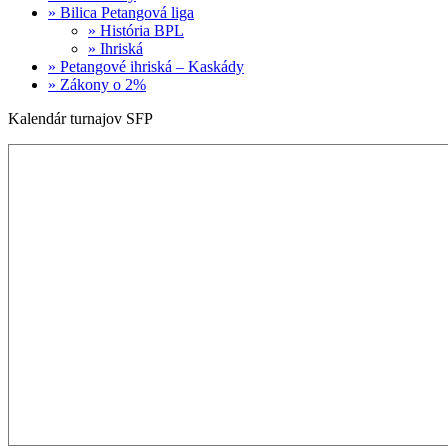
» Bilica Petangová liga
» História BPL
» Ihriská
» Petangové ihriská – Kaskády
» Zákony o 2%
Kalendár turnajov SFP