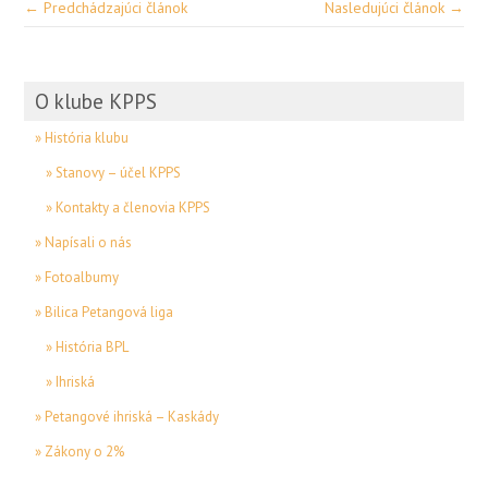
← Predchádzajúci článok
Nasledujúci článok →
O klube KPPS
» História klubu
» Stanovy – účel KPPS
» Kontakty a členovia KPPS
» Napísali o nás
» Fotoalbumy
» Bilica Petangová liga
» História BPL
» Ihriská
» Petangové ihriská – Kaskády
» Zákony o 2%