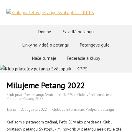
Domov
Pravidlá petangu
Linky na videá o petangu
Petangové gule
Naše turnaje
Federácie a kluby
Milujeme Petang 2022
Klub priateľov petangu Svätopluk - KPPS
>
Klubové informácie
>
Milujeme Petang 2022
Dano
2. augusta 2022
Klubové informácie
,
Podpora petangu
Keď som s petangom začínal, Peťo Šúry ako predseda Klubu
priateľov petangu Svätopluk mi hovoril: „V petangu neexistuje zlé