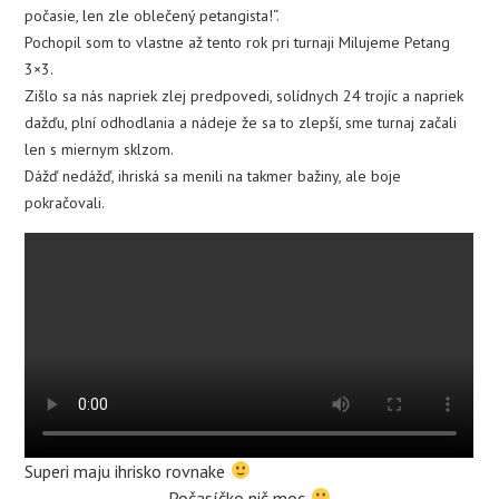
počasie, len zle oblečený petangista!“.
Pochopil som to vlastne až tento rok pri turnaji Milujeme Petang
3×3.
Zišlo sa nás napriek zlej predpovedi, solídnych 24 trojíc a napriek
dažďu, plní odhodlania a nádeje že sa to zlepší, sme turnaj začali
len s miernym sklzom.
Dážď nedážď, ihriská sa menili na takmer bažiny, ale boje
pokračovali.
Superi maju ihrisko rovnake
Počasíčko nič moc