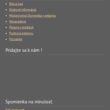
Bilica liga
Klubové informácie
Majstrovstvá Slovenska v petangu
Nezaradené
Petang v médiách
Podpora petangu
Pozvánky
Pridajte sa k nám !
Spomienka na minulosť.
Náš starý web.