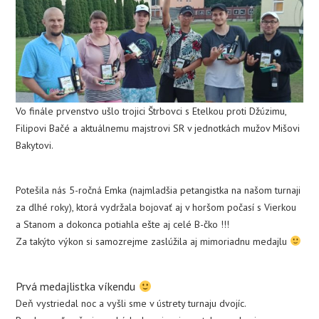
Vo finále prvenstvo ušlo trojici Štrbovci s Etelkou proti Džúzimu,
Filipovi Bačé a aktuálnemu majstrovi SR v jednotkách mužov Mišovi
Bakytovi.
Potešila nás 5-ročná Emka (najmladšia petangistka na našom turnaji
za dlhé roky), ktorá vydržala bojovať aj v horšom počasí s Vierkou
a Stanom a dokonca potiahla ešte aj celé B-čko !!!
Za takýto výkon si samozrejme zaslúžila aj mimoriadnu medajlu
Prvá medajlistka víkendu
Deň vystriedal noc a vyšli sme v ústrety turnaju dvojíc.