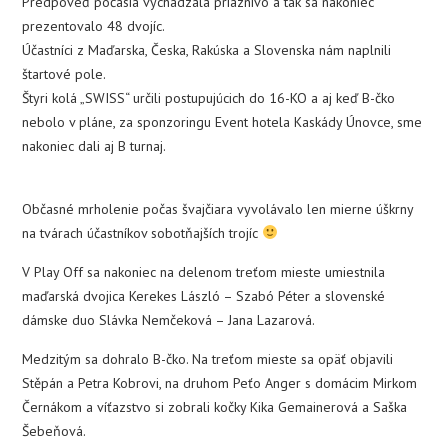
Predpoveď počasia vychádzala priaznivo a tak sa nakoniec
prezentovalo 48 dvojíc.
Účastníci z Maďarska, Česka, Rakúska a Slovenska nám naplnili
štartové pole.
Štyri kolá „SWISS“ určili postupujúcich do 16-KO a aj keď B-čko
nebolo v pláne, za sponzoringu Event hotela Kaskády Únovce, sme
nakoniec dali aj B turnaj.
Občasné mrholenie počas švajčiara vyvolávalo len mierne úškrny
na tvárach účastníkov sobotňajších trojíc
V Play Off sa nakoniec na delenom treťom mieste umiestnila
maďarská dvojica Kerekes László – Szabó Péter a slovenské
dámske duo Slávka Nemčeková – Jana Lazarová.
Medzitým sa dohralo B-čko. Na treťom mieste sa opäť objavili
Stěpán a Petra Kobrovi, na druhom Peťo Anger s domácim Mirkom
Černákom a víťazstvo si zobrali kočky Kika Gemainerová a Saška
Šebeňová.