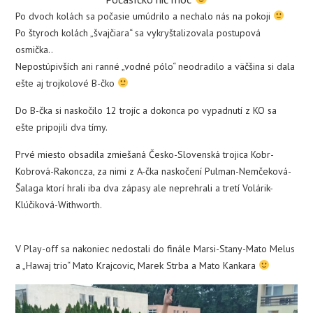
Po dvoch kolách sa počasie umúdrilo a nechalo nás na pokoji
Po štyroch kolách „švajčiara“ sa vykryštalizovala postupová
osmička..
Nepostúpivších ani ranné „vodné pólo“ neodradilo a väčšina si dala
ešte aj trojkolové B-čko
Do B-čka si naskočilo 12 trojíc a dokonca po vypadnutí z KO sa
ešte pripojili dva tímy.
Prvé miesto obsadila zmiešaná Česko-Slovenská trojica Kobr-
Kobrová-Rakoncza, za nimi z A-čka naskočení Pulman-Nemčeková-
Šalaga ktorí hrali iba dva zápasy ale neprehrali a tretí Volárik-
Klúčiková-Withworth.
V Play-off sa nakoniec nedostali do finále Marsi-Stany-Mato Melus
a „Hawaj trio“ Mato Krajcovic, Marek Strba a Mato Kankara