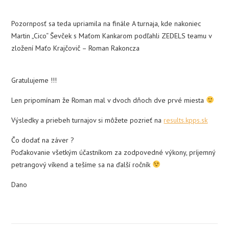
Pozornposť sa teda upriamila na finále A turnaja, kde nakoniec
Martin „Cico“ Ševček s Maťom Kankarom podľahli ZEDELS teamu v
zložení Maťo Krajčovič – Roman Rakoncza
Gratulujeme !!!
Len pripomínam že Roman mal v dvoch dňoch dve prvé miesta
Výsledky a priebeh turnajov si môžete pozrieť na
results.kpps.sk
Čo dodať na záver ?
Poďakovanie všetkým účastníkom za zodpovedné výkony, príjemný
petrangový víkend a tešíme sa na ďalší ročník
Dano