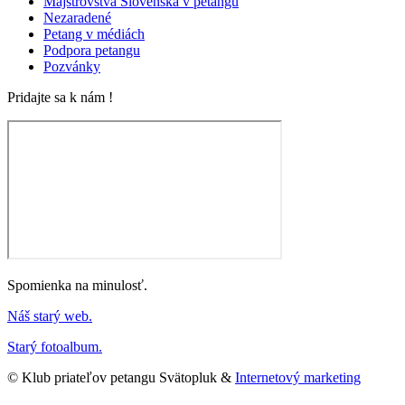
Majstrovstvá Slovenska v petangu
Nezaradené
Petang v médiách
Podpora petangu
Pozvánky
Pridajte sa k nám !
Spomienka na minulosť.
Náš starý web.
Starý fotoalbum.
© Klub priateľov petangu Svätopluk &
Internetový marketing