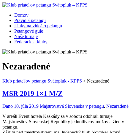
Domov
Pravidlá petangu
Linky na videá o petangu
Petangové gule
Naše turnaje
Federácie a kluby
Nezaradené
Klub priateľov petangu Svätopluk - KPPS
>
Nezaradené
MSR 2019 1×1 M/Z
Dano
10. júla 2019
Majstrovstvá Slovenska v petangu
,
Nezaradené
V areáli Event hotela Kaskády sa v sobotu odohrali turnaje
Majstrovstiev Slovenskej Republiky jednotlivcov mužov a žien v
petangu.
Záštitu nad majstrovstvami mal lučenecký klub Novoker, ktorý