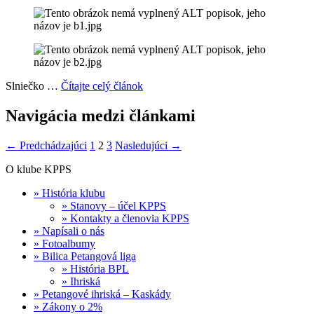
Slniečko …
Čítajte celý článok
Navigácia medzi článkami
← Predchádzajúci
1
2
3
Nasledujúci →
O klube KPPS
» História klubu
» Stanovy – účel KPPS
» Kontakty a členovia KPPS
» Napísali o nás
» Fotoalbumy
» Bilica Petangová liga
» História BPL
» Ihriská
» Petangové ihriská – Kaskády
» Zákony o 2%