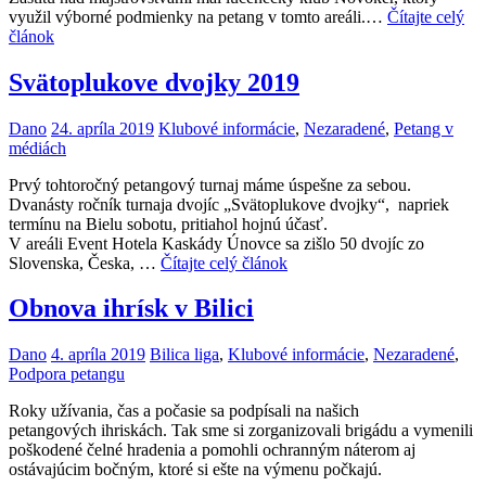
využil výborné podmienky na petang v tomto areáli.…
Čítajte celý
článok
Svätoplukove dvojky 2019
Dano
24. apríla 2019
Klubové informácie
,
Nezaradené
,
Petang v
médiách
Prvý tohtoročný petangový turnaj máme úspešne za sebou.
Dvanásty ročník turnaja dvojíc „Svätoplukove dvojky“, napriek
termínu na Bielu sobotu, pritiahol hojnú účasť.
V areáli Event Hotela Kaskády Únovce sa zišlo 50 dvojíc zo
Slovenska, Česka, …
Čítajte celý článok
Obnova ihrísk v Bilici
Dano
4. apríla 2019
Bilica liga
,
Klubové informácie
,
Nezaradené
,
Podpora petangu
Roky užívania, čas a počasie sa podpísali na našich
petangových ihriskách. Tak sme si zorganizovali brigádu a vymenili
poškodené čelné hradenia a pomohli ochranným náterom aj
ostávajúcim bočným, ktoré si ešte na výmenu počkajú.