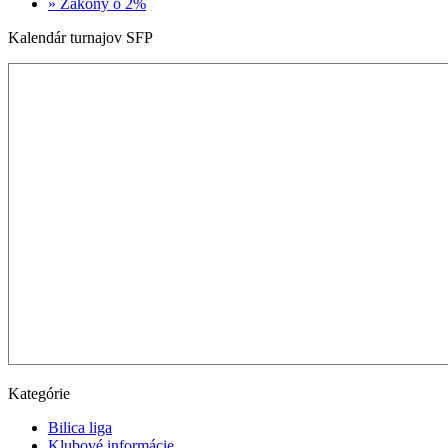
» Zákony o 2%
Kalendár turnajov SFP
Kategórie
Bilica liga
Klubové informácie