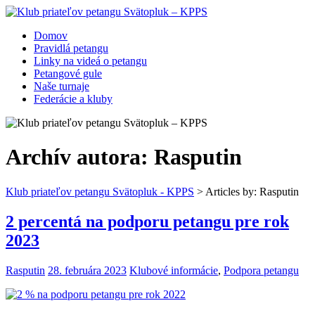
Domov
Pravidlá petangu
Linky na videá o petangu
Petangové gule
Naše turnaje
Federácie a kluby
Archív autora:
Rasputin
Klub priateľov petangu Svätopluk - KPPS
> Articles by: Rasputin
2 percentá na podporu petangu pre rok
2023
Rasputin
28. februára 2023
Klubové informácie
,
Podpora petangu