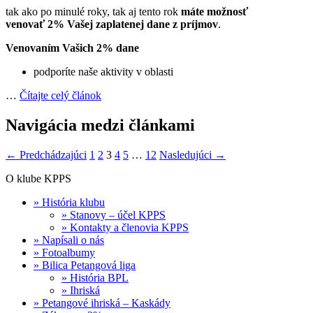
tak ako po minulé roky, tak aj tento rok
máte možnosť
venovať 2% Vašej zaplatenej dane z príjmov
.
Venovaním Vašich 2% dane
podporíte naše aktivity v oblasti
…
Čítajte celý článok
Navigácia medzi článkami
← Predchádzajúci
1
2
3
4
5
…
12
Nasledujúci →
O klube KPPS
» História klubu
» Stanovy – účel KPPS
» Kontakty a členovia KPPS
» Napísali o nás
» Fotoalbumy
» Bilica Petangová liga
» História BPL
» Ihriská
» Petangové ihriská – Kaskády