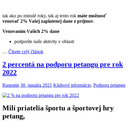
tak ako po minulé roky, tak aj tento rok
máte možnosť
venovať 2% Vašej zaplatenej dane z príjmov
.
Venovaním Vašich 2% dane
podporíte naše aktivity v oblasti
…
Čítajte celý článok
2 percentá na podporu petangu pre rok
2022
Rasputin
30. januára 2021
Klubové informácie
,
Podpora petangu
Milí priatelia športu a športovej hry
petang,