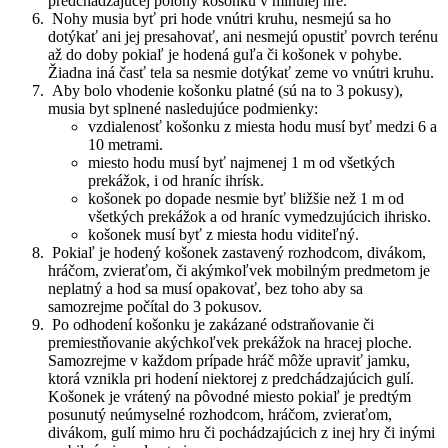
predchádzajúcej polohy košonku v minulej hre.
Nohy musia byť pri hode vnútri kruhu, nesmejú sa ho
dotýkať ani jej presahovať, ani nesmejú opustiť povrch terénu
až do doby pokiaľ je hodená guľa či košonek v pohybe.
Žiadna iná časť tela sa nesmie dotýkať zeme vo vnútri kruhu.
Aby bolo vhodenie košonku platné (sú na to 3 pokusy),
musia byt splnené nasledujúce podmienky:
vzdialenosť košonku z miesta hodu musí byť medzi 6 a
10 metrami.
miesto hodu musí byť najmenej 1 m od všetkých
prekážok, i od hraníc ihrísk.
košonek po dopade nesmie byť bližšie než 1 m od
všetkých prekážok a od hraníc vymedzujúcich ihrisko.
košonek musí byť z miesta hodu viditeľný.
Pokiaľ je hodený košonek zastavený rozhodcom, divákom,
hráčom, zvieraťom, či akýmkoľvek mobilným predmetom je
neplatný a hod sa musí opakovať, bez toho aby sa
samozrejme počítal do 3 pokusov.
Po odhodení košonku je zakázané odstraňovanie či
premiestňovanie akýchkoľvek prekážok na hracej ploche.
Samozrejme v každom prípade hráč môže upraviť jamku,
ktorá vznikla pri hodení niektorej z predchádzajúcich gulí.
Košonek je vrátený na pôvodné miesto pokiaľ je predtým
posunutý neúmyselné rozhodcom, hráčom, zvieraťom,
divákom, gulí mimo hru či pochádzajúcich z inej hry či inými