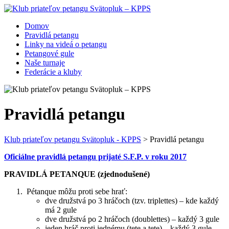
Domov
Pravidlá petangu
Linky na videá o petangu
Petangové gule
Naše turnaje
Federácie a kluby
Pravidlá petangu
Klub priateľov petangu Svätopluk - KPPS
>
Pravidlá petangu
Oficiálne pravidlá petangu prijaté S.F.P. v roku 2017
PRAVIDLÁ PETANQUE (zjednodušené)
Pétanque môžu proti sebe hrať:
dve družstvá po 3 hráčoch (tzv. triplettes) – kde každý
má 2 gule
dve družstvá po 2 hráčoch (doublettes) – každý 3 gule
jeden hráč proti jednému (tete a tete) – každý 3 gule