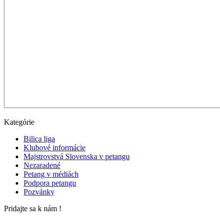
Kategórie
Bilica liga
Klubové informácie
Majstrovstvá Slovenska v petangu
Nezaradené
Petang v médiách
Podpora petangu
Pozvánky
Pridajte sa k nám !