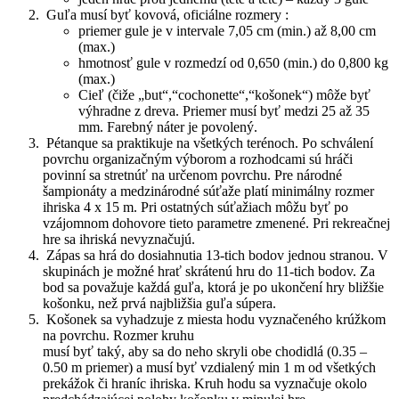
Guľa musí byť kovová, oficiálne rozmery :
priemer gule je v intervale 7,05 cm (min.) až 8,00 cm
(max.)
hmotnosť gule v rozmedzí od 0,650 (min.) do 0,800 kg
(max.)
Cieľ (čiže „but“,“cochonette“,“košonek“) môže byť
výhradne z dreva. Priemer musí byť medzi 25 až 35
mm. Farebný náter je povolený.
Pétanque sa praktikuje na všetkých terénoch. Po schválení
povrchu organizačným výborom a rozhodcami sú hráči
povinní sa stretnúť na určenom povrchu. Pre národné
šampionáty a medzinárodné súťaže platí minimálny rozmer
ihriska 4 x 15 m. Pri ostatných súťažiach môžu byť po
vzájomnom dohovore tieto parametre zmenené. Pri rekreačnej
hre sa ihriská nevyznačujú.
Zápas sa hrá do dosiahnutia 13-tich bodov jednou stranou. V
skupinách je možné hrať skrátenú hru do 11-tich bodov. Za
bod sa považuje každá guľa, ktorá je po ukončení hry bližšie
košonku, než prvá najbližšia guľa súpera.
Košonek sa vyhadzuje z miesta hodu vyznačeného krúžkom
na povrchu. Rozmer kruhu
musí byť taký, aby sa do neho skryli obe chodidlá (0.35 –
0.50 m priemer) a musí byť vzdialený min 1 m od všetkých
prekážok či hraníc ihriska. Kruh hodu sa vyznačuje okolo