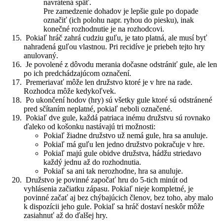
navrátená späť.
Pre zamedzenie dohadov je lepšie gule po dopade
označiť (ich polohu napr. ryhou do piesku), inak
konečné rozhodnutie je na rozhodcovi.
Pokiaľ hráč zahrá cudziu guľu, je tato platná, ale musí byť
nahradená guľou vlastnou. Pri recidíve je priebeh tejto hry
anulovaný.
Je povolené z dôvodu merania dočasne odstrániť gule, ale len
po ich predchádzajúcom označení.
Premeriavať môže len družstvo ktoré je v hre na rade.
Rozhodca môže kedykoľvek.
Po ukončení hodov (hry) sú všetky gule ktoré sú odstránené
pred sčítaním neplatné, pokiaľ neboli označené.
Pokiaľ dve gule, každá patriaca inému družstvu sú rovnako
ďaleko od košonku nastávajú tri možnosti:
Pokiaľ žiadne družstvo už nemá gule, hra sa anuluje.
Pokiaľ má guľu len jedno družstvo pokračuje v hre.
Pokiaľ majú gule obidve družstva, hádžu striedavo
každý jednu až do rozhodnutia.
Pokiaľ sa ani tak nerozhodne, hra sa anuluje.
Družstvo je povinné započať hru do 5-tich minút od
vyhlásenia začiatku zápasu. Pokiaľ nieje kompletné, je
povinné začať aj bez chýbajúcich členov, bez toho, aby malo
k dispozícii jeho gule. Pokiaľ sa hráč dostaví neskôr môže
zasiahnuť až do ďalšej hry.