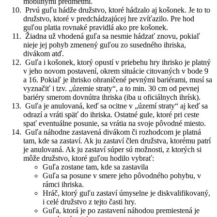
mobilnými predmetmi.
Prvú guľu hádže družstvo, ktoré hádzalo aj košonek. Je to to
družstvo, ktoré v predchádzajúcej hre zvíťazilo. Pre hod
guľou platia rovnaké pravidlá ako pre košonek.
Žiadna už vhodená guľa sa nesmie hádzať znovu, pokiaľ
nieje jej pohyb zmenený guľou zo susedného ihriska,
divákom atď.
Guľa i košonek, ktorý opustí v priebehu hry ihrisko je platný
v jeho novom postavení, okrem situácie citovaných v bode 9
a 16. Pokiaľ je ihrisko ohraničené pevnými bariérami, musí sa
vyznačiť i tzv. „územie straty“, a to min. 30 cm od pevnej
bariéry smerom dovnútra ihriska (iba u oficiálnych ihrísk).
Guľa je anulovaná, keď sa ocitne v „území straty“ aj keď sa
odrazí a vráti späť do ihriska. Ostatné gule, ktoré pri ceste
spať eventuálne posunie, sa vrátia na svoje pôvodné miesto.
Guľa náhodne zastavená divákom či rozhodcom je platná
tam, kde sa zastaví. Ak ju zastaví člen družstva, ktorému patrí
je anulovaná. Ak ju zastaví súper sú možnosti, z ktorých si
môže družstvo, ktoré guľou hodilo vybrať:
Guľa zostane tam, kde sa zastavila
Guľa sa posune v smere jeho pôvodného pohybu, v
rámci ihriska.
Hráč, ktorý guľu zastaví úmyselne je diskvalifikovaný,
i celé družstvo z tejto časti hry.
Guľa, ktorá je po zastavení náhodou premiestená je