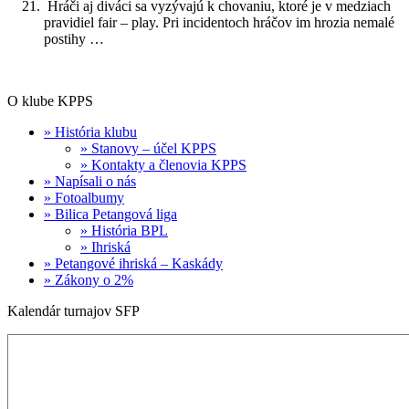
Hráči aj diváci sa vyzývajú k chovaniu, ktoré je v medziach
pravidiel fair – play. Pri incidentoch hráčov im hrozia nemalé
postihy …
O klube KPPS
» História klubu
» Stanovy – účel KPPS
» Kontakty a členovia KPPS
» Napísali o nás
» Fotoalbumy
» Bilica Petangová liga
» História BPL
» Ihriská
» Petangové ihriská – Kaskády
» Zákony o 2%
Kalendár turnajov SFP